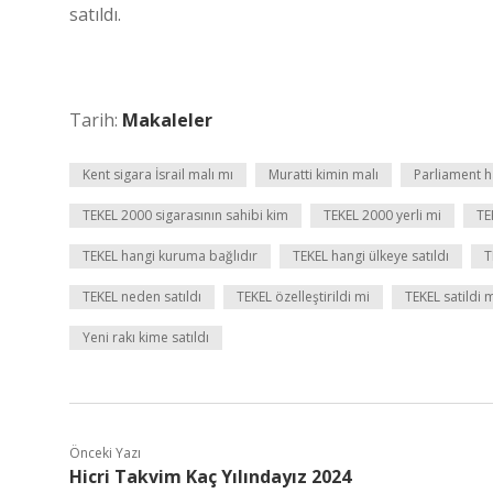
satıldı.
Tarih:
Makaleler
Kent sigara İsrail malı mı
Muratti kimin malı
Parliament h
TEKEL 2000 sigarasının sahibi kim
TEKEL 2000 yerli mi
TE
TEKEL hangi kuruma bağlıdır
TEKEL hangi ülkeye satıldı
T
TEKEL neden satıldı
TEKEL özelleştirildi mi
TEKEL satildi 
Yeni rakı kime satıldı
Önceki Yazı
Hicri Takvim Kaç Yılındayız 2024