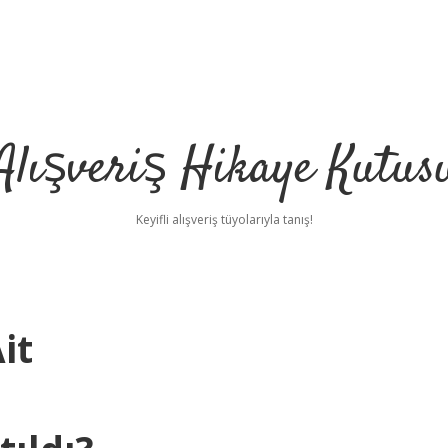
Alışveriş Hikaye Kutus
Keyifli alışveriş tüyolarıyla tanış!
it