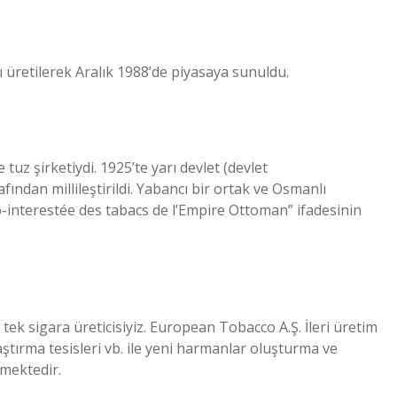
ı üretilerek Aralık 1988’de piyasaya sunuldu.
tuz şirketiydi. 1925’te yarı devlet (devlet
ından millileştirildi. Yabancı bir ortak ve Osmanlı
o-interestée des tabacs de l’Empire Ottoman” ifadesinin
tek sigara üreticisiyiz. European Tobacco A.Ş. İleri üretim
aştırma tesisleri vb. ile yeni harmanlar oluşturma ve
rmektedir.