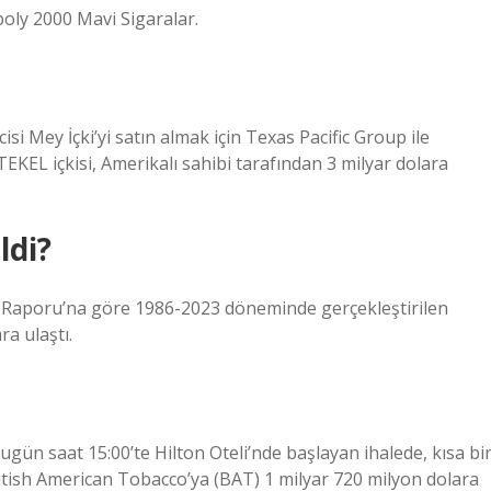
oly 2000 Mavi Sigaralar.
icisi Mey İçki’yi satın almak için Texas Pacific Group ile
TEKEL içkisi, Amerikalı sahibi tarafından 3 milyar dolara
ldi?
yet Raporu’na göre 1986-2023 döneminde gerçekleştirilen
a ulaştı.
bugün saat 15:00’te Hilton Oteli’nde başlayan ihalede, kısa bi
itish American Tobacco’ya (BAT) 1 milyar 720 milyon dolara