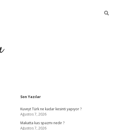
u
Sidebar
Son Yazılar
https://ilbet.casino/
Kuveyt Türk ne kadar kesinti yapıyor ?
Ağustos 7, 2026
Makatta kas spazmı nedir ?
Ağustos 7, 2026