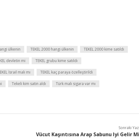
angi ülkenin
TEKEL 2000 hangi ülkenin
TEKEL 2000 kime satıldı
KEL devletin mi
TEKEL grubu kime satıldı
EKEL İsrail malı mı
TEKEL kaç paraya özelleştirildi
mi
Tekeli kim satin aldı
Türk malı sigara var mı
Sonraki Yaz
Vücut Kaşıntısına Arap Sabunu Iyi Gelir M