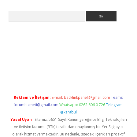
Arama
ps://ilbet.casino/
Reklam ve İletişim:
E-mail:
backlinkpaneli@gmail.com
Teams:
forumhizmeti@gmail.com
Whatsapp: 0262 606 0 726
Telegram:
@karabul
Yasal Uyarı:
Sitemiz, 5651 Sayılı Kanun gereğince Bilgi Teknolojileri
ve İletişim Kurumu (BTK) tarafından onaylanmış bir Yer Sağlayıcı
olarak hizmet vermektedir. Bu nedenle, sitedeki içerikleri proaktif