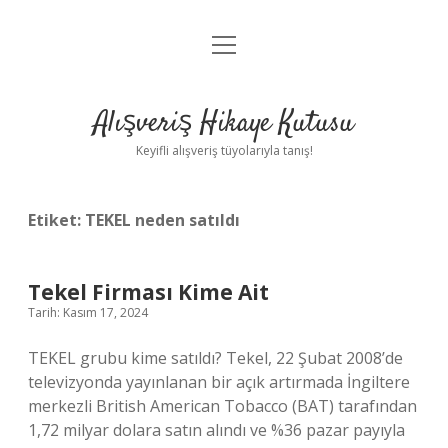
menüyü
Anasayfa
aç
Gizlilik Politikası
Alışveriş Hikaye Kutusu
Yasal Uyarı
Keyifli alışveriş tüyolarıyla tanış!
Hakkımızda
Etiket:
TEKEL neden satıldı
Tekel Firması Kime Ait
Tarih: Kasım 17, 2024
TEKEL grubu kime satıldı? Tekel, 22 Şubat 2008’de
televizyonda yayınlanan bir açık artırmada İngiltere
merkezli British American Tobacco (BAT) tarafından
1,72 milyar dolara satın alındı ​​ve %36 pazar payıyla