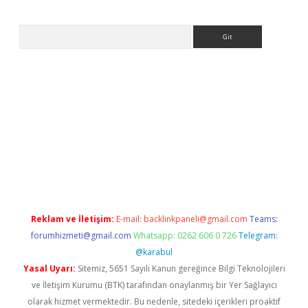
Arama
ps://ilbet.casino/
Reklam ve İletişim:
E-mail:
backlinkpaneli@gmail.com
Teams:
forumhizmeti@gmail.com
Whatsapp: 0262 606 0 726
Telegram:
@karabul
Yasal Uyarı:
Sitemiz, 5651 Sayılı Kanun gereğince Bilgi Teknolojileri
ve İletişim Kurumu (BTK) tarafından onaylanmış bir Yer Sağlayıcı
olarak hizmet vermektedir. Bu nedenle, sitedeki içerikleri proaktif