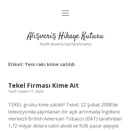
menüyü
Anasayfa
aç
Gizlilik Politikası
Alışveriş Hikaye Kutusu
Yasal Uyarı
Keyifli alışveriş tüyolarıyla tanış!
Hakkımızda
Etiket:
Yeni rakı kime satıldı
Tekel Firması Kime Ait
Tarih: Kasım 17, 2024
TEKEL grubu kime satıldı? Tekel, 22 Şubat 2008’de
televizyonda yayınlanan bir açık artırmada İngiltere
merkezli British American Tobacco (BAT) tarafından
1,72 milyar dolara satın alındı ​​ve %36 pazar payıyla