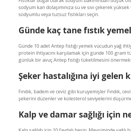
Fıstıklar doğal olarak sodyum bakımından düşük olsa 
sodyum kan dolaşımınıza su ve sıvı çekerek yüksek
sodyumlu veya tuzsuz fıstıkları seçin.
Günde kaç tane fıstık yemel
Günde 10 adet Antep fıstığı yemek vücudun yağ ihtiy
protein ihtiyacını karşılamak için günde 100 gram tü
günlük bir avuç Antep fıstığı tüketilmesini önermekt
Şeker hastalığına iyi gelen 
Fındık, badem ve ceviz gibi kuruyemişler Fındık, cevi
şekerini düzenler ve kolesterol seviyelerini düşürm
Kalp ve damar sağlığı için 
Kalp sağlığı için 10 faydalı besin. Mevsiminde yağlı ba