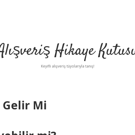
Alışveriş Hikaye Kutus
Keyifli alışveriş tüyolarıyla tanış!
 Gelir Mi