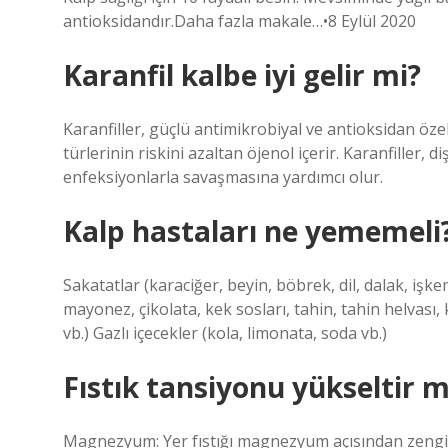
antioksidandır.Daha fazla makale…•8 Eylül 2020
Karanfil kalbe iyi gelir mi?
Karanfiller, güçlü antimikrobiyal ve antioksidan özel
türlerinin riskini azaltan öjenol içerir. Karanfiller, d
enfeksiyonlarla savaşmasına yardımcı olur.
Kalp hastaları ne yememeli
Sakatatlar (karaciğer, beyin, böbrek, dil, dalak, işk
mayonez, çikolata, kek sosları, tahin, tahin helvası,
vb.) Gazlı içecekler (kola, limonata, soda vb.)
Fıstık tansiyonu yükseltir m
Magnezyum: Yer fıstığı magnezyum açısından zengi