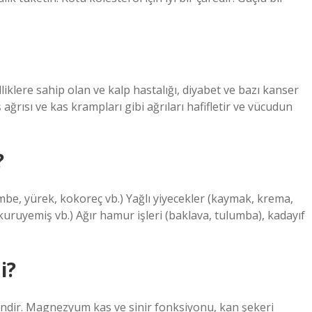
liklere sahip olan ve kalp hastalığı, diyabet ve bazı kanser
iş ağrısı ve kas krampları gibi ağrıları hafifletir ve vücudun
?
embe, yürek, kokoreç vb.) Yağlı yiyecekler (kaymak, krema,
 kuruyemiş vb.) Ağır hamur işleri (baklava, tulumba), kadayıf
i?
ndir. Magnezyum kas ve sinir fonksiyonu, kan şekeri