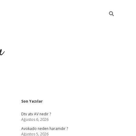
u
Sidebar
Son Yazılar
https://ilbet.casino
Dtv atv AV nedir ?
Ağustos 6, 2026
Avokado neden haramdır ?
Ağustos 5, 2026