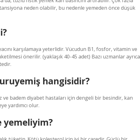
da, tuzlu fıstık yemek kan basıncını artırabilir. Çok fazla
 tansiyona neden olabilir, bu nedenle yemeden önce düşük
i?
acını karşılamaya yeterlidir. Vücudun B1, fosfor, vitamin ve
ketilmesi önerilir. (yaklaşık 40-45 adet) Bazı uzmanlar ayrıca
edir.
kuruyemiş hangisidir?
z ve badem diyabet hastaları için dengeli bir besindir, kan
eye yardımcı olur.
ne yemeliyim?
lık tüketin. Kötü kolesterol için iyi bir çaredir. Güçlü bir